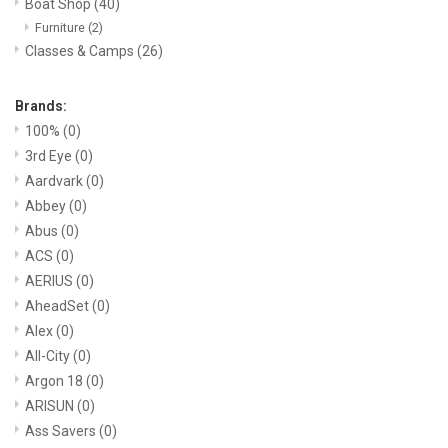
Boat Shop
(40)
Furniture
(2)
Return to Main Site
Classes & Camps
(26)
Brands:
100%
(0)
3rd Eye
(0)
Aardvark
(0)
Abbey
(0)
Abus
(0)
ACS
(0)
AERIUS
(0)
AheadSet
(0)
Alex
(0)
All-City
(0)
Argon 18
(0)
ARISUN
(0)
Ass Savers
(0)