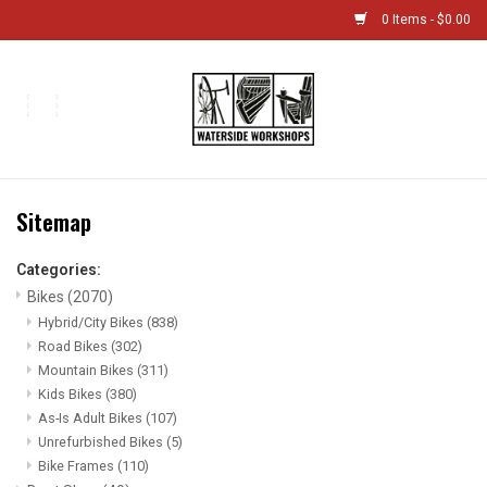
0 Items - $0.00
Home
Bikes
Sitemap
Boat Shop
Categories:
Classes & Camps
Bikes
(2070)
Hybrid/City Bikes
(838)
Road Bikes
(302)
Gift cards
Mountain Bikes
(311)
Kids Bikes
(380)
Bike Sizing Guide
As-Is Adult Bikes
(107)
Unrefurbished Bikes
(5)
Bike Frames
(110)
Bike Repair